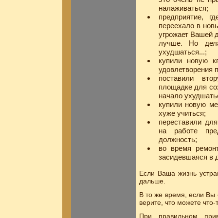
налаживаться;
предприятие, гд
переехало в нов
угрожает Вашей д
лучше. Но дел
ухудшаться...;
купили новую кв
удовлетворения п
поставили вто
площадке для сох
начало ухудшать
купили новую ме
хуже учиться;
переставили для
на работе пре
должность;
во время ремонт
засидевшаяся в д
Если Ваша жизнь устра
дальше.
В то же время, если Вы
верите, что можете что-
При правильном при