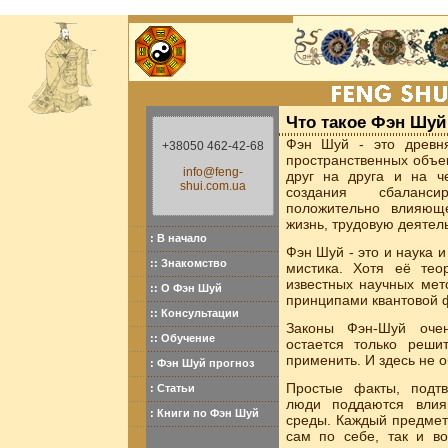
Что такое Фэн Шуй
Фэн Шуй - это древня
+38050 462-42-68
пространственных объек
info@feng-
друг на друга и на ч
shui.com.ua
создания сбаланси
положительно влияющ
жизнь, трудовую деятел
: В начало
Фэн Шуй - это и наука и
:: Знакомство
мистика. Хотя её те
известных научных мет
:: О Фэн Шуй
принципами квантовой ф
:: Консультации
Законы Фэн-Шуй очен
:: Обучение
остается только реши
применить. И здесь не 
: Фэн Шуй прогноз
Простые факты, подт
: Статьи
люди поддаются влия
: Книги по Фэн Шуй
среды. Каждый предмет 
сам по себе, так и в