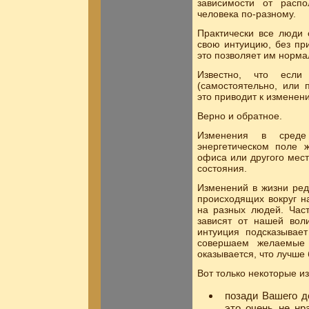
зависимости от распо
человека по-разному.
Практически все люди 
свою интуицию, без пр
это позволяет им норма
Известно, что если
(самостоятельно, или 
это приводит к изменен
Верно и обратное.
Изменения в среде
энергетическом поле ж
офиса или другого мес
состояния.
Изменений в жизни ред
происходящих вокруг н
на разных людей. Час
зависят от нашей вол
интуиция подсказывае
совершаем желаемые
оказывается, что лучше
Вот только некоторые из
позади Вашего д
это очень не нр